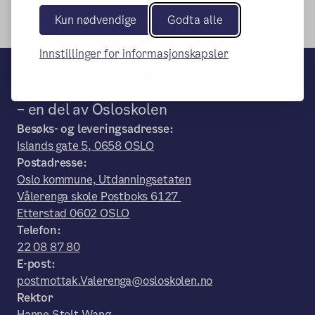
Kun nødvendige
Godta alle
Innstillinger for informasjonskapsler
Vålerenga skole
– en del av Osloskolen
Besøks- og leveringsadresse:
Islands gate 5, 0658 OSLO
Postadresse:
Oslo kommune, Utdanningsetaten
Vålerenga skole Postboks 6127
Etterstad 0602 OSLO
Telefon:
22 08 87 80
E-post:
postmottak.Valerenga@osloskolen.no
Rektor
Hanne Stolt Wang