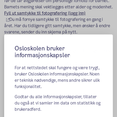
før de tar avgjørelser om personlige forhold for barnet.
Barnets mening skal vektlegges etter alder og modenhet.
Fyll ut samtykke til fotografering (logg inn)
(ekstern lenke)
Du må fornye samtykke til fotografering en gang i
året. Har du tidligere gitt samtykke, men ønsker å endre
svarene, sender du inn skjema på nytt.
Trekk samtykke
Osloskolen bruker
Ønsker du å trekke samtykke du har gitt til fotografering,
informasjonskapsler
må du sende inne et annet skjema.
Fyll ut skjema for å trekke samtykke (logg inn)
For at nettstedet skal fungere og være trygt,
bruker Osloskolen informasjonskapsler. Noen
(ekstern lenke)
Ta kontakt med skolens administrasjon, dersom du har
er teknisk nødvendige, mens andre sikrer ulik
spørsmål.
funksjonalitet.
Godtar du alle informasjonskapsler, tillater
Publisert:
07.09.2022
du også at vi samler inn data om statistikk og
brukeradferd.