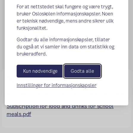
blåmelk, laktosefri eller havredrikk.
For at nettstedet skal fungere og være trygt,
Hvis du har spørsmål om abonnementet på skolemelk,
bruker Osloskolen informasjonskapsler. Noen
(ekstern lenke)
tar du kontakt med
Skolelyst.no
.
er teknisk nødvendige, mens andre sikrer ulik
Vålerenga skole har kun ansvar for å dele ut melk.
funksjonalitet.
Godtar du alle informasjonskapsler, tillater
Publisert:
26.09.2019
du også at vi samler inn data om statistikk og
brukeradferd.
Kun nødvendige
Godta alle
Brosjyrer fra Skolelyst
Innstillinger for informasjonskapsler
Bestilling av mat og drikke til skolemåltidet.pdf
Subscription for food and drinks for school
meals.pdf