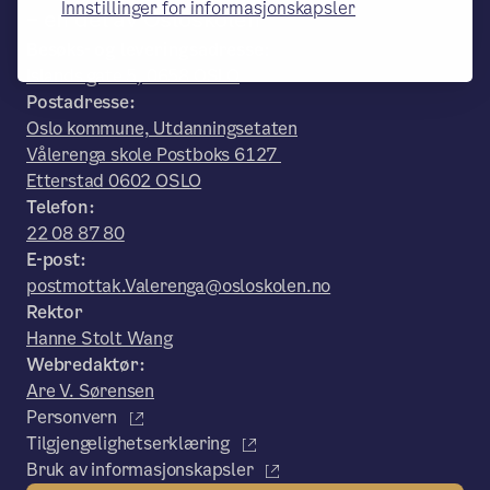
Innstillinger for informasjonskapsler
– en del av Osloskolen
Besøks- og leveringsadresse:
Islands gate 5, 0658 OSLO
Postadresse:
Oslo kommune, Utdanningsetaten
Vålerenga skole Postboks 6127
Etterstad 0602 OSLO
Telefon:
22 08 87 80
E-post:
postmottak.Valerenga@osloskolen.no
Rektor
Hanne Stolt Wang
Webredaktør:
Are V. Sørensen
Personvern
Tilgjengelighetserklæring
Bruk av informasjonskapsler