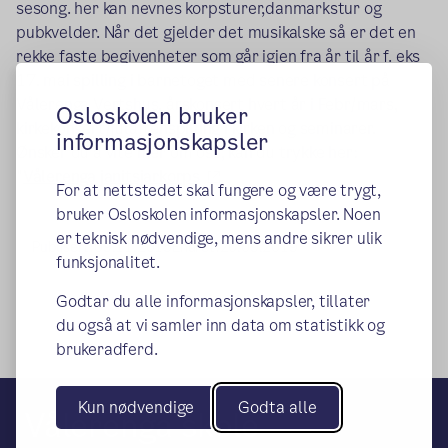
sesong. her kan nevnes korpsturer,danmarkstur og
pubkvelder. Når det gjelder det musikalske så er det en
rekke faste begivenheter som går igjen fra år til år f. eks
17. mai spilling i barnetoget med senere konsert på
Vålerenga Vertshus, årskonsert hvert år i Febr/mars,
Osloskolen bruker
kirkekonsert/julaftenspilling i kirken og seminarer.
informasjonskapsler
Ønsker du å vite mer om oss, kan du trykke her:
(ekstern lenke)
"
Vålerenga janitsjarkorps
.
For at nettstedet skal fungere og være trygt,
bruker Osloskolen informasjonskapsler. Noen
er teknisk nødvendige, mens andre sikrer ulik
Publisert:
09.11.2015
Endret:
26.09.2019
funksjonalitet.
Godtar du alle informasjonskapsler, tillater
du også at vi samler inn data om statistikk og
brukeradferd.
Kun nødvendige
Godta alle
Vålerenga skole