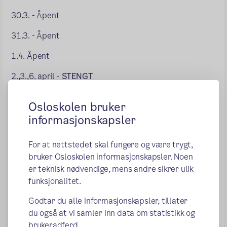
30.3. - Åpent
31.3. - Åpent
1.4. Åpent
2.,3.,6. april -
STENGT
Osloskolen bruker
1.mai (fredag) - arbeidernes dag -
STENGT
informasjonskapsler
14. mai (torsdag) - Kristi Himmelfartsdag -
STENGT
For at nettstedet skal fungere og være trygt,
bruker Osloskolen informasjonskapsler. Noen
25. mai (mandag) - 2. pinsedag -
STENGT
er teknisk nødvendige, mens andre sikrer ulik
funksjonalitet.
Sommerferie
Godtar du alle informasjonskapsler, tillater
du også at vi samler inn data om statistikk og
AKS-åpent 22.-30. juni
brukeradferd.