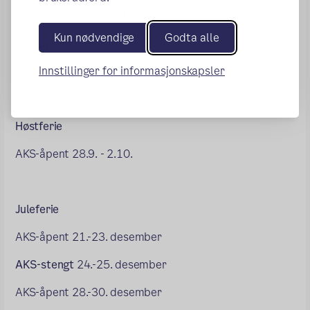
AKS-stengt
1.- 31. juli
Kun nødvendige
Godta alle
AKS-åpent 1.-12. august
Innstillinger for informasjonskapsler
AKS-stengt
13.,14. august (planleggingsdager)
Høstferie
AKS-åpent 28.9. - 2.10.
Juleferie
AKS-åpent 21.-23. desember
AKS-stengt
24.-25. desember
AKS-åpent 28.-30. desember