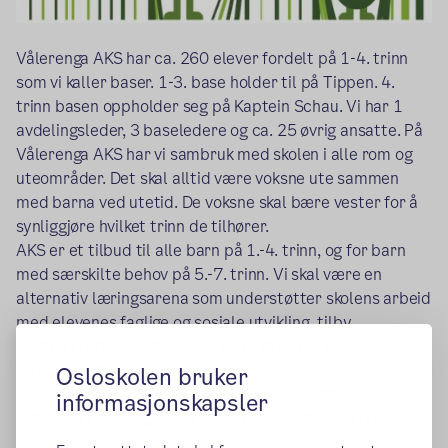
Vålerenga AKS har ca. 260 elever fordelt på 1-4. trinn
som vi kaller baser. 1-3. base holder til på Tippen. 4.
trinn basen oppholder seg på Kaptein Schau. Vi har 1
avdelingsleder, 3 baseledere og ca. 25 øvrig ansatte. På
Vålerenga AKS har vi sambruk med skolen i alle rom og
uteområder. Det skal alltid være voksne ute sammen
med barna ved utetid. De voksne skal bære vester for å
synliggjøre hvilket trinn de tilhører.
AKS er et tilbud til alle barn på 1.-4. trinn, og for barn
med særskilte behov på 5.-7. trinn. Vi skal være en
alternativ læringsarena som understøtter skolens arbeid
med elevenes faglige og sosiale utvikling, tilby
læringsstøttene aktiviteter, samt gi rom for
fysisk aktivitet og lek. Våre styringsdokumenter
Osloskolen bruker
er
Rammeplan for Aktivitetsskolen, forskrift for
informasjonskapsler
Aktivitetsskolen og Oslostandard for Aktivitetsskolen.